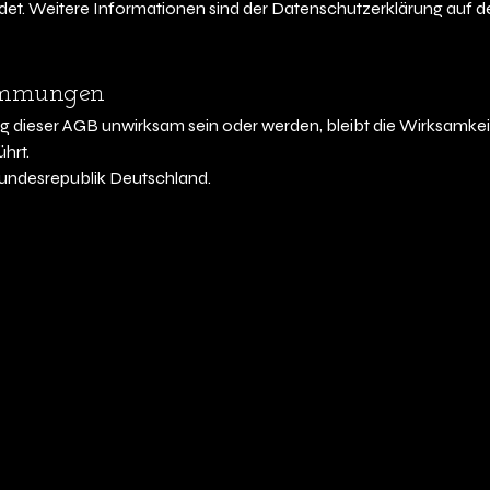
det. Weitere Informationen sind der Datenschutzerklärung auf d
timmungen
g dieser AGB unwirksam sein oder werden, bleibt die Wirksamkei
hrt.
 Bundesrepublik Deutschland.
178 8593775
nziskakock73@gmail.com
bitte von telefonischen
agen abzusehen.
agen bitte üer
sapp, E-Mail, oder das
taktformular
Adresse wird bei
inbestätigung bekannt
eben.