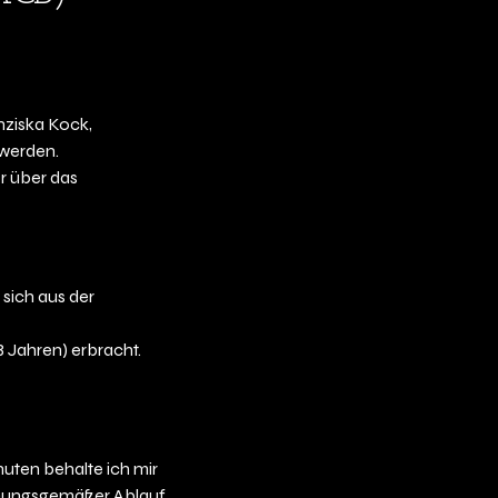
nziska Kock,
werden.
r über das
sich aus der
 Jahren) erbracht.
nuten behalte ich mir
rdnungsgemäßer Ablauf