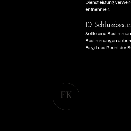
Dienstleistung verwen
entnehmen.
10. Schlussbes
Sollte eine Bestimmun
Bestimmungen unberü
Es gilt das Recht der
+49 
Franziskas Nageldesign
fra
Ich 
Anfr
Anfr
What
Kon
Die 
Term
geg