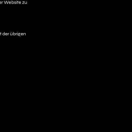
er Website zu
t der übrigen
Datenschutzerklärung
Barrierefreiheitserklärung
Allgemeine Geschäftsbedingungen
Impressum