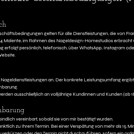
ich
chäftsbedingungen gelten für alle Dienstleistungen, die von Fra
14 Malente, im Rahmen des Nageldesign-Homestudios erbracht 
g erfolgt persönlich, telefonisch, über WhatsApp, Instagram ode
ebsite.
 Nageldienstleistungen an. Der konkrete Leistungsumfang ergibt 
inbarung.
werden ausschließlich an volljährige Kundinnen und Kunden (ab 18
inbarung
indlich vereinbart, sobald sie von mir bestätigt wurden.
ünktlich zu Ihrem Termin. Bei einer Verspätung von mehr als 15 Mi
u verkürzen oder den Termin nicht durchzuführen, sofern ein o